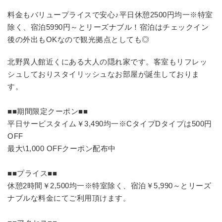
料金もバリュープライスで安心♪平日休憩2500円均一※特室
除く、宿泊5990円～とリーズナブル！宿泊はチェックイン
後の外出もOKなので観光拠点としても◎
北野異人館近くにある大人の隠れ家です。客室もリフレッ
シュしておりスタイリッシュなお部屋が誕生しておりま
す。
■■期間限定クーポン■■
平日サービスタイム￥3,490均一※CタイプDタイプは500円
OFF
最大\1,000 OFFクーポン配布中
■■プライス■■
休憩2時間￥2,500均一※特室除く、宿泊￥5,990～とリーズ
ナブルな料金にてご利用頂けます。