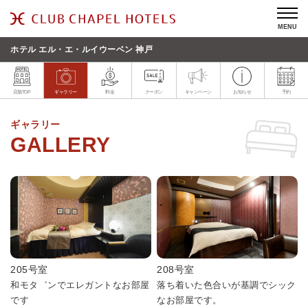
MENU
ホテル エル・エ・ルイウーベン 神戸
店舗TOP
ギャラリー
料金
クーポン
キャンペーン
お知らせ
予約
ギャラリー
205号室
208号室
和モタ゛ンでエレガントなお部屋
落ち着いた色合いが基調でシック
です
なお部屋です。