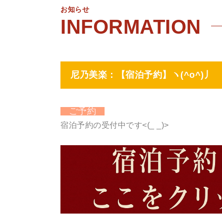
お知らせ
尼乃美楽：【宿泊予約】ヽ(^o^)丿
ご予約
宿泊予約の受付中です<(_ _)>