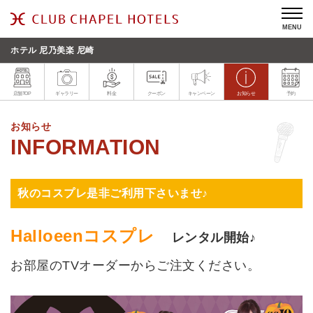
MENU
ホテル 尼乃美楽 尼崎
店舗TOP
ギャラリー
料金
クーポン
キャンペーン
お知らせ
予約
お知らせ
秋のコスプレ是非ご利用下さいませ♪
Halloeenコスプレ
レンタル開始♪
お部屋のTVオーダーからご注文ください。