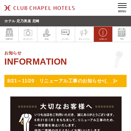
MENU
ホテル 尼乃美楽 尼崎
店舗TOP
ギャラリー
料金
クーポン
キャンペーン
お知らせ
予約
お知らせ
8/21～11/20 リニューアル工事のお知らせ<(_ _)>