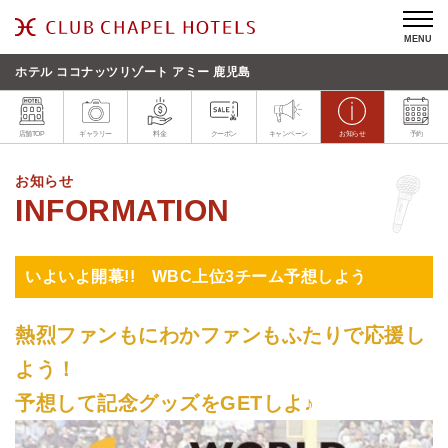
MENU
ホテル ココナッツリゾート アミー 鹿児島
店舗TOP
ギャラリー
料金
クーポン
キャンペーン
お知らせ
予約
お知らせ
いよいよ開幕!! WBC上位3チーム予想しよう
熱烈ファンもにわかファンもふたりで応援し
よう！
予想して記念グッズをGETしよ♪