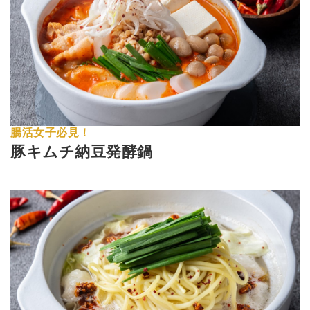
腸活女子必見！
豚キムチ納豆発酵鍋