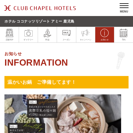
MENU
ホテル ココナッツリゾート アミー 鹿児島
店舗TOP
ギャラリー
料金
クーポン
キャンペーン
お知らせ
予約
お知らせ
温かいお鍋 ご準備してます！