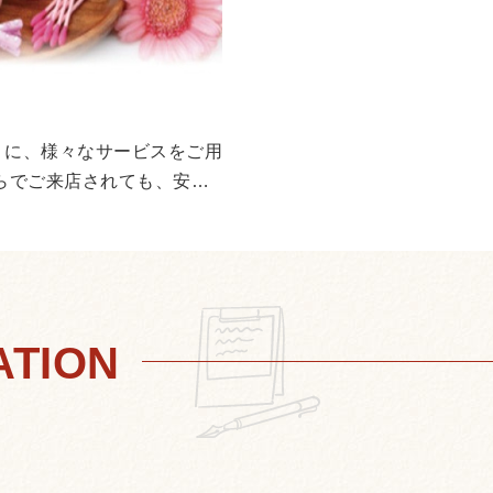
ーピッツァ ¥790 4種
海老とアボカドの濃厚クリー
ツァ ¥790 シーザーサラダ ¥490
老とアボカドのサラダ ¥
サラダ ¥590 ジャンキーフライドポテト ¥290
うに、様々なサービスをご用
こだわりの唐揚げ 
らでご来店されても、安心
1本 ¥120 ぐるぐ
ド ¥690 チャペル
ベーコンのチーズ焼き ¥490 デニッシュパン はち
¥890 デニッシュパン
はちみつベリー ¥8
甘酸っぱいベリーベリーの
ーキのパフェ ¥590 ほ