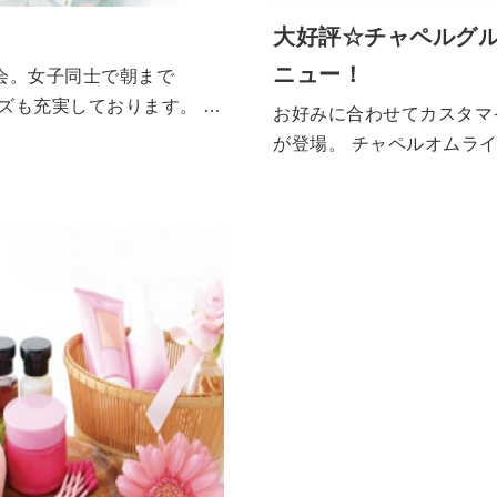
大好評☆チャペルグ
ニュー！
会。女子同士で朝まで
グッズも充実しております。 ぜ
お好みに合わせてカスタマ
が登場。 チャペルオムライス ¥690 ~ オリジナルカレー ¥590 ~
サイコロステーキプレ
ト ¥890 ロースト
ーグプレート ¥790
サイコロステーキ ¥890 海老フライ&蟹
クリームコロッケ ¥8
コロ・ステーキ ¥79
グリル ¥2,300 4種のチーズのカルボナーラ ¥890 旨辛
カレーソーススパゲッティ
ィ ¥790 じっくり煮
昔懐かしのナポリタン 
ィ ¥790 ミックスミートマルゲリータ ¥790 カレ