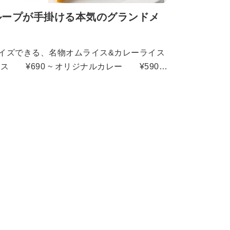
ループが手掛ける本気のグランドメ
イズできる、名物オムライス&カレーライス
ート ¥890 ソース豚かつプレー
ビーフプレート ¥990 生ハンバ
 サーロインステーキプレート ¥990
90 生ハンバーグ ¥690 サイ
0 チキンステーキ ¥590 フル
 ¥690 濃厚トマトクリームスパゲッテ
込んだミートソーススパゲッティ ¥590
¥590 クラムチャウダースパゲッテ