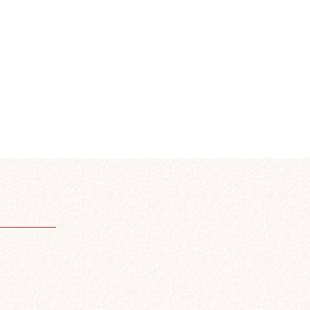
のチーズとグリルチキンのピッツァ ¥790
ムピッツァ ¥790 ハーフ&ハーフ ピッ
 海
590 ローストビーフとミックスビーンズの
1個 ¥80 骨なし手羽先の唐揚げ
る渦巻きソーセージ ¥690 豚かつサン
・ハンバーガー ¥890 ポテトと
みつバニラ
 はちみつチョコ ¥890 デニッシュパン
90 厚釜焼きパンケーキ ¥490
パフェ ¥590 シチリア風アイスチーズケ
ろにがフォンダンショコラのパフェ ¥590