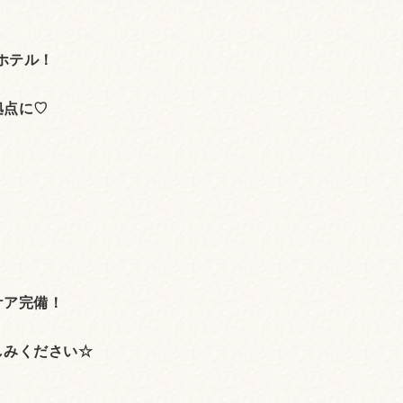
ホテル！
拠点に♡
。
ケア完備！
しみください☆