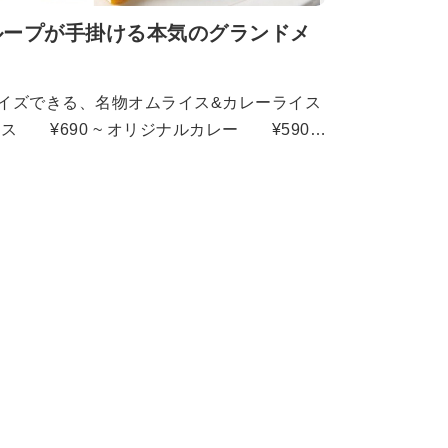
ループが手掛ける本気のグランドメ
イズできる、名物オムライス&カレーライス
ート ¥890 ソース豚かつプレー
ビーフプレート ¥990 生ハンバ
 サーロインステーキプレート ¥990
90 生ハンバーグ ¥690 サイ
0 チキンステーキ ¥590 フル
 ¥690 濃厚トマトクリームスパゲッテ
込んだミートソーススパゲッティ ¥590
¥590 クラムチャウダースパゲッテ