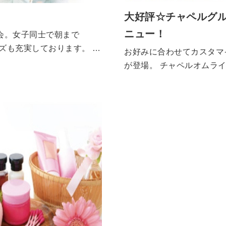
大好評☆チャペルグ
ニュー！
会。女子同士で朝まで
グッズも充実しております。 ぜ
お好みに合わせてカスタマ
が登場。 チャペルオムライス ¥690 ~ オリジナルカレー ¥590 ~
サイコロステーキプレ
ト ¥890 ロースト
ーグプレート ¥790
サイコロステーキ ¥890 海老フライ&蟹
クリームコロッケ ¥8
コロ・ステーキ ¥79
グリル ¥2,300 4種のチーズのカルボナーラ ¥890 旨辛
カレーソーススパゲッティ
ィ ¥790 じっくり煮
昔懐かしのナポリタン 
ィ ¥790 ミックスミートマルゲリータ ¥790 カレ