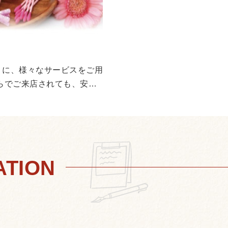
ーピッツァ ¥790 4種
海老とアボカドの濃厚クリー
ツァ ¥790 シーザーサラダ ¥490
老とアボカドのサラダ ¥
サラダ ¥590 ジャンキーフライドポテト ¥290
うに、様々なサービスをご用
こだわりの唐揚げ 
らでご来店されても、安心
1本 ¥120 ぐるぐ
ド ¥690 チャペル
ベーコンのチーズ焼き ¥490 デニッシュパン はち
¥890 デニッシュパン
はちみつベリー ¥8
甘酸っぱいベリーベリーの
ーキのパフェ ¥590 ほ