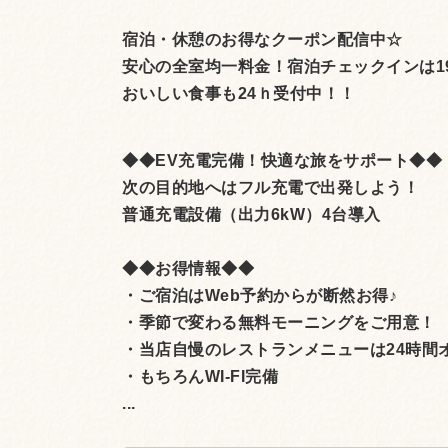
宿泊・休憩のお得なクーポン配信中☆
安心の全室均一料金！宿泊チェックインは1
おいしい食事も24ｈ受付中！！
◆◆EV充電完備！快適な旅をサポート◆◆
次の目的地へはフル充電で出発しよう！
普通充電設備（出力6kW）4台導入
◆◆お得情報◆◆
・ご宿泊はWeb予約からが断然お得♪
・季節で変わる無料モーニングをご用意！
・当店自慢のレストランメニューは24時間
・もちろんWI-FI完備
...