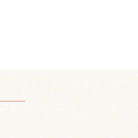
のチーズとグリルチキンのピッツァ ¥790
ムピッツァ ¥790 ハーフ&ハーフ ピッ
 海
590 ローストビーフとミックスビーンズの
1個 ¥80 骨なし手羽先の唐揚げ
る渦巻きソーセージ ¥690 豚かつサン
・ハンバーガー ¥890 ポテトと
みつバニラ
 はちみつチョコ ¥890 デニッシュパン
90 厚釜焼きパンケーキ ¥490
パフェ ¥590 シチリア風アイスチーズケ
ろにがフォンダンショコラのパフェ ¥590