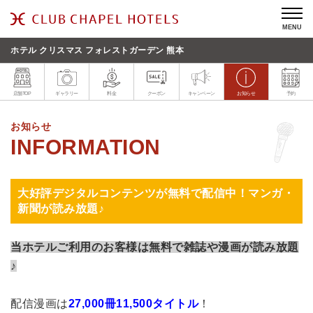
MENU
ホテル クリスマス フォレストガーデン 熊本
店舗TOP
ギャラリー
料金
クーポン
キャンペーン
お知らせ
予約
お知らせ
大好評デジタルコンテンツが無料で配信中！マンガ・
新聞が読み放題♪
当ホテルご利用のお客様は無料で雑誌や漫画が読み放題
♪
配信漫画は
27,000冊11,500タイトル
！