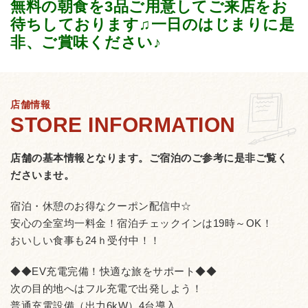
無料の朝食を3品ご用意してご来店をお
待ちしております♫一日のはじまりに是
非、ご賞味ください♪
店舗情報
店舗の基本情報となります。
ご宿泊のご参考に是非ご覧く
ださいませ。
宿泊・休憩のお得なクーポン配信中☆
安心の全室均一料金！宿泊チェックインは19時～OK！
おいしい食事も24ｈ受付中！！
◆◆EV充電完備！快適な旅をサポート◆◆
次の目的地へはフル充電で出発しよう！
普通充電設備（出力6kW）4台導入