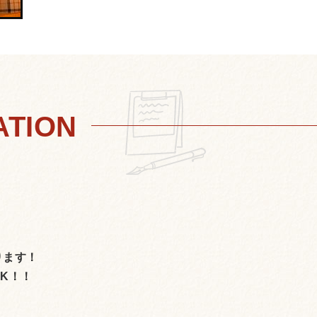
ります！
K！！