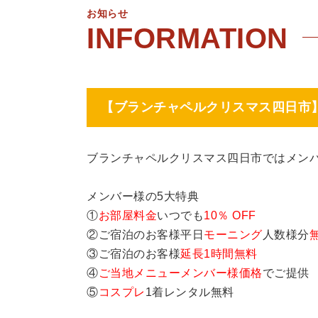
お知らせ
【ブランチャペルクリスマス四日市
ブランチャペルクリスマス四日市ではメン
メンバー様の5大特典
①
お部屋料金
いつでも
10％ OFF
②ご宿泊のお客様平日
モーニング
人数様分
③ご宿泊のお客様
延長1時間無料
④
ご当地メニューメンバー様価格
でご提供
⑤
コスプレ
1着レンタル無料