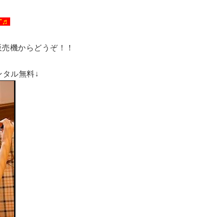
す♬
販売機からどうぞ！！
ンタル無料↓