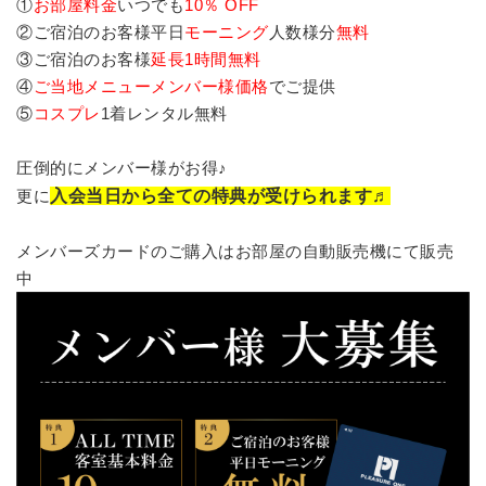
①
お部屋料金
いつでも
10％ OFF
②ご宿泊のお客様平日
モーニング
人数様分
無料
③ご宿泊のお客様
延長1時間無料
④
ご当地メニューメンバー様価格
でご提供
⑤
コスプレ
1着レンタル無料
圧倒的にメンバー様がお得♪
更に
入会当日から全ての特典が受けられます♬
メンバーズカードのご購入はお部屋の自動販売機にて販売
中