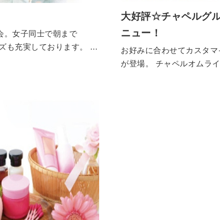
大好評☆チャペルグ
ニュー！
会。女子同士で朝まで
グッズも充実しております。 ぜ
お好みに合わせてカスタマ
が登場。 チャペルオムライス ¥690 ~ オリジナルカレー ¥590 ~
サイコロステーキプレ
ト ¥890 ロースト
ーグプレート ¥790
サイコロステーキ ¥890 海老フライ&蟹
クリームコロッケ ¥8
コロ・ステーキ ¥79
グリル ¥2,300 4種のチーズのカルボナーラ ¥890 旨辛
カレーソーススパゲッティ
ィ ¥790 じっくり煮
昔懐かしのナポリタン 
ィ ¥790 ミックスミートマルゲリータ ¥790 カレ