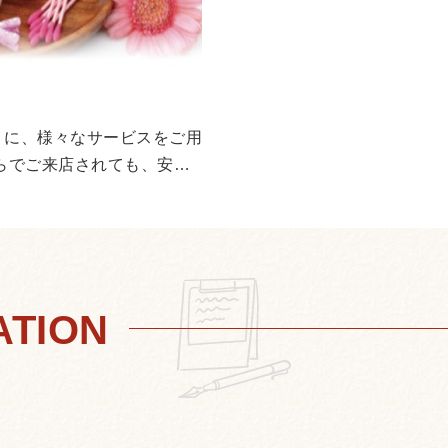
ーピッツァ ¥790 4種
海老とアボカドの濃厚クリー
ツァ ¥790 シーザーサラダ ¥490
老とアボカドのサラダ ¥
サラダ ¥590 ジャンキーフライドポテト ¥290
うに、様々なサービスをご用
こだわりの唐揚げ 
らでご来店されても、安心
1本 ¥120 ぐるぐ
ド ¥690 チャペル
ベーコンのチーズ焼き ¥490 デニッシュパン はち
¥890 デニッシュパン
はちみつベリー ¥8
甘酸っぱいベリーベリーの
ーキのパフェ ¥590 ほ