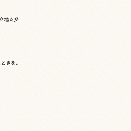
立地☆彡
とときを。