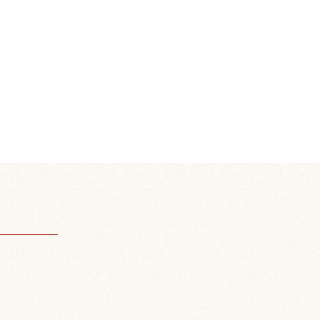
のチーズとグリルチキンのピッツァ ¥790
ムピッツァ ¥790 ハーフ&ハーフ ピッ
 海
590 ローストビーフとミックスビーンズの
1個 ¥80 骨なし手羽先の唐揚げ
る渦巻きソーセージ ¥690 豚かつサン
・ハンバーガー ¥890 ポテトと
みつバニラ
 はちみつチョコ ¥890 デニッシュパン
90 厚釜焼きパンケーキ ¥490
パフェ ¥590 シチリア風アイスチーズケ
ろにがフォンダンショコラのパフェ ¥590