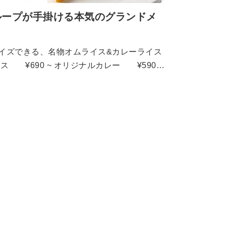
ループが手掛ける本気のグランドメ
イズできる、名物オムライス&カレーライス
ート ¥890 ソース豚かつプレー
ビーフプレート ¥990 生ハンバ
 サーロインステーキプレート ¥990
90 生ハンバーグ ¥690 サイ
0 チキンステーキ ¥590 フル
 ¥690 濃厚トマトクリームスパゲッテ
込んだミートソーススパゲッティ ¥590
¥590 クラムチャウダースパゲッテ