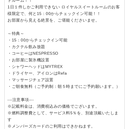
トルーム！！
1日１件しかご利用できない ロイヤルスイートルームのお客
様限定で、何と15：00からチェックイン可能！！
お部屋から見える絶景を、ご堪能くださいませ。
～特典～
・15：00からチェックイン可能
・カクテル飲み放題
・コーヒーはNESPRESSO
・お部屋に製氷機設置
・シャワーヘッドはMYTREX
・ドライヤー、アイロンはRefa
・マッサージチェア設置
・ご朝食無料（ご予約制：朝５時までにご予約願います。）
---注意事項---
※記載料金は、消費税込みの価格でございます。
※燃料調整費として、サービス料5％を、別途頂戴いたしま
す
※メンバーズカードのご利用はできかねます。