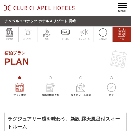
MENU
チャペルココナッツ ホテル＆リゾート 長崎
店舗TOP
ギャラリー
料金
クーポン
キャンペーン
お知らせ
予約
宿泊プラン
プラン選択
お客様情報入力
仮予約メール送信
完了
ラグジュアリー感を味わう。新設 露天風呂付スィー
トルーム