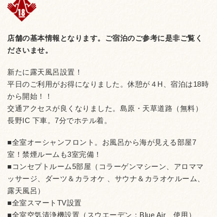
店舗の基本情報となります。
ご宿泊のご参考に是非ご覧く
ださいませ。
新たに露天風呂設置！
平日のご利用がお得になりました。休憩が４H、宿泊は18時
から開始！！
交通アクセスが良くなりました。島原・天草道路（無料）
長野IC 下車。7分でホテル着。
■全室オーシャンフロント。お風呂から海が見える部屋7
室！禁煙ルームも3室完備！
■コンセプトルーム5部屋（コラーゲンマシーン、アロママ
ッサージ、ダーツ＆カラオケ 、サウナ＆カラオケルーム、
露天風呂）
■全室スマートTV設置
■全室空気清浄機設置（スウエーデン：Blue Air 使用）