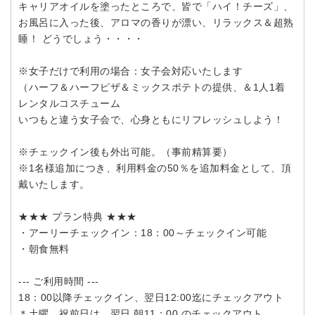
キャリアオイルを塗ったところで、皆で「ハイ！チーズ」、
お風呂に入った後、アロマの香りが漂い、リラックス＆超熟
睡！ どうでしょう・・・・
※女子だけで利用の場合：女子会対応いたします
（ハーフ＆ハーフピザ＆ミックスポテトの提供、＆1人1着
レンタルコスチューム
いつもと違う女子会で、心身ともにリフレッシュしよう！
※チェックイン後も外出可能。（事前精算要）
※1名様追加につき、利用料金の50％を追加料金として、頂
戴いたします。
★★★ プラン特典 ★★★
・アーリーチェックイン：18：00～チェックイン可能
・朝食無料
--- ご利用時間 ---
18：00以降チェックイン、翌日12:00迄にチェックアウト
＊土曜、祝前日は、翌日 朝11：00 のチェックアウト