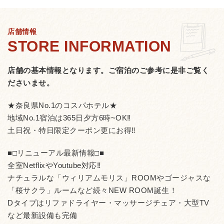
店舗情報
店舗の基本情報となります。
ご宿泊のご参考に是非ご覧く
ださいませ。
★奈良県No.1のコスパホテル★
地域No.1宿泊は365日夕方6時~OK‼
土日祝・特日限定クーポン更にお得‼
■□リニューアル最新情報□■
全室NetflixやYoutube対応‼
ナチュラルな「ウィリアムモリス」ROOMやゴージャスな
「桜サクラ」ルームなど続々NEW ROOM誕生！
Dタイプはリファドライヤー・マッサージチェア・大型TV
など最新設備も完備