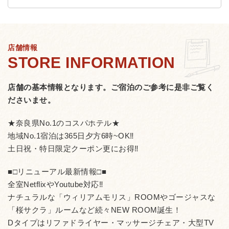
店舗情報
店舗の基本情報となります。
ご宿泊のご参考に是非ご覧く
ださいませ。
★奈良県No.1のコスパホテル★
地域No.1宿泊は365日夕方6時~OK‼
土日祝・特日限定クーポン更にお得‼
■□リニューアル最新情報□■
全室NetflixやYoutube対応‼
ナチュラルな「ウィリアムモリス」ROOMやゴージャスな
「桜サクラ」ルームなど続々NEW ROOM誕生！
Dタイプはリファドライヤー・マッサージチェア・大型TV