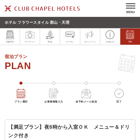
MENU
ホテル フラワースタイル 郡山・天理
店舗TOP
ギャラリー
料金
クーポン
キャンペーン
お知らせ
予約
宿泊プラン
プラン選択
お客様情報入力
仮予約メール送信
完了
【満足プラン】夜6時から入室ＯＫ メニュー＆ドリ
ンク付き