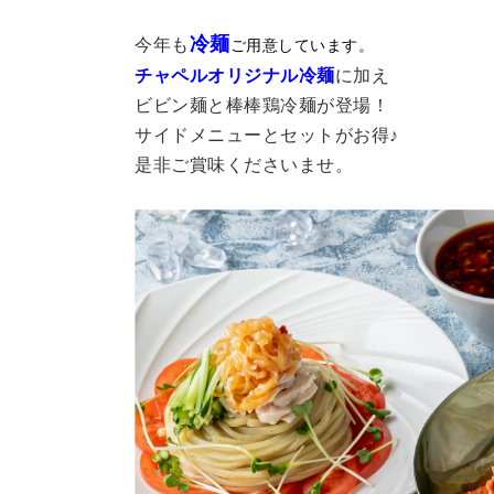
冷麺
今年も
ご用意しています。
チャペルオリジナル冷麺
に加え
ビビン麺
と
棒棒鶏冷麺
が登場！
サイドメニューとセットがお得♪
是非ご賞味くださいませ。