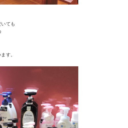
だいても
の
います。