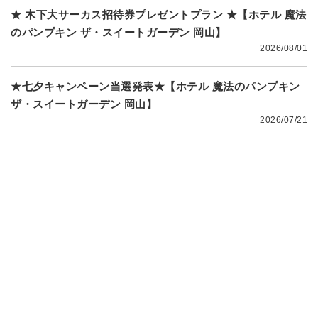
★ 木下大サーカス招待券プレゼントプラン ★【ホテル 魔法
のパンプキン ザ・スイートガーデン 岡山】
2026/08/01
★七夕キャンペーン当選発表★【ホテル 魔法のパンプキン
ザ・スイートガーデン 岡山】
2026/07/21
店舗情報
店舗の基本情報となります。
ご宿泊のご参考に是非ご覧く
ださいませ。
客室自動精算機を設置しています！