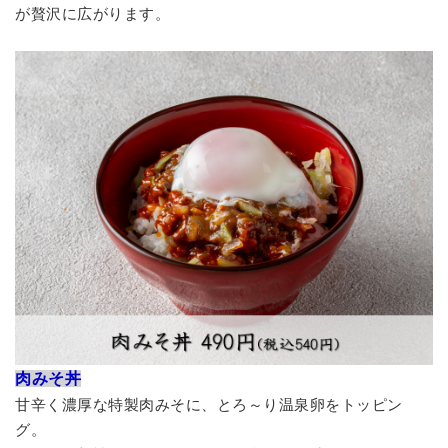
が贅沢に広がります。
肉みそ丼
甘辛く濃厚な特製肉みそに、とろ～り温泉卵をトッピン
グ。