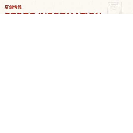
店舗情報
店舗の基本情報となります。
ご宿泊のご参考に是非ご覧く
ださいませ。
大人気☆サウナがあるラブホテル！
21室のサウナ部屋が自慢です☆
LIVE DAM STADIUMカラオケ導入！
405・505・1005・1003号室
選べる楽しさ、弾ける旨さ！つるっと冷麺 フェア開催中★
ぜひこの機会にご賞味ください！！
全室でカラオケ歌い放題！！21室のサウナ部屋が大人
気！！
クーポン使えばさらにお得にご利用いただけます。