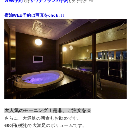
WEB予約
サウナプランの予約
では
も受け付け中☆
宿泊WEB予約は写真をclick↓↓↓
大人気のモーニング！是非、ご注文を☆
さらに、大満足の朝食もお勧めです。
で大満足のボリュームです。
600円(税別)