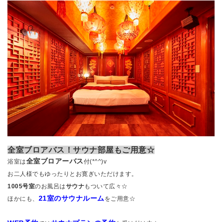
全室ブロアバス！サウナ部屋もご用意☆
全室ブロアーバス
浴室は
付(*^^)v
お二人様でもゆったりとお寛ぎいただけます。
1005号室
のお風呂は
サウナ
もついて広々☆
21室のサウナルーム
ほかにも、
をご用意☆