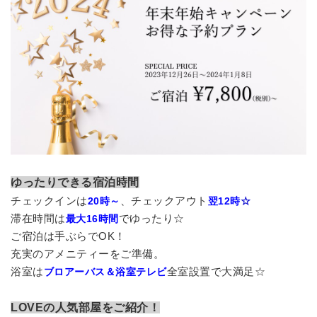
ゆったりできる宿泊時間
チェックインは
、チェックアウト
20時～
翌12時
☆
滞在時間は
でゆったり☆
最大16時間
ご宿泊は手ぶらでOK！
充実のアメニティーをご準備。
浴室は
全室設置で大満足☆
ブロアーバス＆浴室テレビ
LOVEの人気部屋をご紹介！