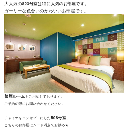
大人気の
は特に
です。
823
号室
人気のお部屋
ガーリーな色合いのかわいいお部屋です。
禁煙ルーム
もご用意しております。
ご予約の際にお問い合わせください。
508号室
チャイナをコンセプトにした
。
こちらのお部屋はムード満点でお勧め★