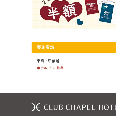
実施店舗
東海・甲信越
ホテル アン 岐阜