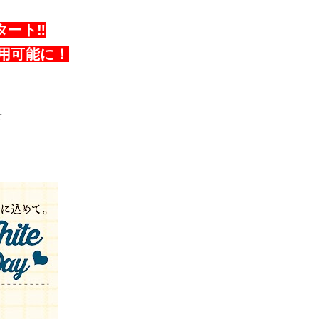
タート‼
利用可能に！
を