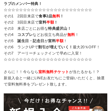
ラブのメンバー特典！
☆☆☆☆☆☆☆☆☆☆☆☆☆☆☆☆☆☆☆☆☆☆☆
その1 2回目来店で
食事2品
無料
！
その2 3回目来店で
室料
半額
！
その3 来店ごとにお得な
特典盛沢山！
その4
コスプレ
などお役立ち商品が
無料
！
その5
誕生日・記念日
が
室料
半額
！
その6 ランクUPで
割引が増えていく！
最大20％OFF！
その7 アーリーチェックインで早めに入室！
☆☆☆☆☆☆☆☆☆☆☆☆☆☆☆☆☆☆☆☆☆☆☆
さらに！！今らなら
室料無料チケット
が当たるかも！？
新規入会と一緒にLINEお友だちにご登録いただくと、抽選
で室料無料券をプレゼント致します。