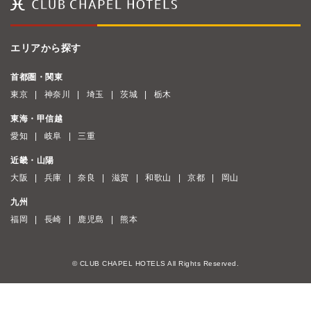
エリアから探す
首都圏・関東
東京
神奈川
埼玉
茨城
栃木
東海・甲信越
愛知
岐阜
三重
近畿・山陽
大阪
兵庫
奈良
滋賀
和歌山
京都
岡山
九州
福岡
長崎
鹿児島
熊本
© CLUB CHAPEL HOTELS All Rights Reserved.