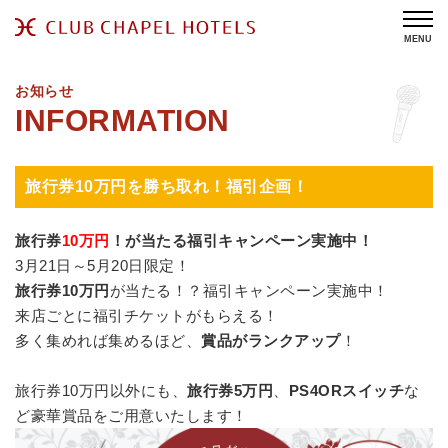
MENU
お知らせ
旅行券10万円を勝ち取れ！福引企画！
旅行券
10万円
！が当たる福引キャンペーン実施中！
3月21日～5月20日限定！
旅行券10万円
が当たる！？福引キャンペーン実施中！
来店ごとに福引チケットがもらえる！
多く集めれば集めるほど、
賞品がランクアップ
！
旅行券10万円以外にも、
旅行券5万円
、
PS4ORスイッチ
な
ど豪華賞品をご用意いたします！