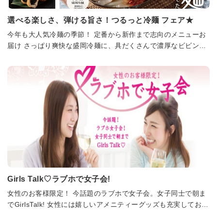
選べる楽しさ、弾ける旨さ！つるっと冷麺 フェア★
今年も大人気冷麺の季節！ 定番から新作まで志向のメニューお
届け さっぱり爽快な盛岡冷麺に、具だくさんで濃厚なビビン
麺、さらに満足感たっぷりのちまきや丼まで勢揃い。 その日の
気分に合わせて、あなただけのお気に入りの組み合わせを見つ
けてみてください。 チャペル盛岡冷麺 キンキンに冷えたスープ
にコシのある麺、ピリ辛キムチが相性抜群。 夏の暑さを吹き飛
ばす、爽快な喉越しの一杯です。 ピビン麺 旨辛の特製タレを、
お肉や温泉卵などの具材と豪快に混ぜてどうぞ。 コク深い辛さ
がクセになる、箸が進む美味しさです。 棒棒鶏冷麺 しっとり蒸
し鶏とシャキシャキ野菜をのせたヘルシー麺。 濃厚なゴマだれ
とピリ辛ラー油の絶妙なコクをお楽しみください。 中華ちまき
竹皮の香りがそそる、本格ちまき。 味が染みたもっちりもち米
に、ゴロゴロ入った角煮の旨味が贅沢に広がります。 肉みそ丼
Girls Talk♡ラブホで女子会!
甘辛く濃厚な特製肉みそに、とろ～り温泉卵をトッピング。 ご
飯との相性が抜群で、ガッツリ食べたい時にぴったりです。 ミ
女性のお客様限定！ 今話題のラブホで女子会。女子同士で朝ま
ニ芝麻球 カリッと香ばしい衣とモチモチの生地がたまらないミ
でGirlsTalk! 女性には嬉しいアメニティーグッズも充実しており
ニゴマ団子。 中からとろけ出す濃厚な黒ゴマ餡が食後に最適で
ます。 ぜひご利用くださいませ。