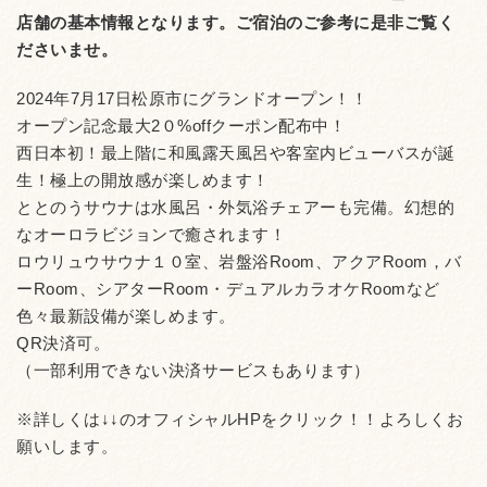
店舗の基本情報となります。
ご宿泊のご参考に是非ご覧く
ださいませ。
2024年7月17日松原市にグランドオープン！！
オープン記念最大2０%offクーポン配布中！
西日本初！最上階に和風露天風呂や客室内ビューバスが誕
生！極上の開放感が楽しめます！
ととのうサウナは水風呂・外気浴チェアーも完備。幻想的
なオーロラビジョンで癒されます！
ロウリュウサウナ１０室、岩盤浴Room、アクアRoom，バ
ーRoom、シアターRoom・デュアルカラオケRoomなど
色々最新設備が楽しめます。
QR決済可。
（一部利用できない決済サービスもあります）
※詳しくは↓↓のオフィシャルHPをクリック！！よろしくお
願いします。