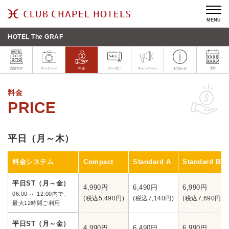
MENU
HOTEL The GRAF
店舗TOP
ギャラリー
料金
クーポン
キャンペーン
お知らせ
予約
料金
平日（月～木）
料金システム
Compact
Standard A
Standard B
平日ST（月～金）
4,990円
6,490円
6,990円
06:00 ～ 12:00内で、
(税込5,490円)
(税込7,140円)
(税込7,690円)
最大12時間ご利用
平日ST（月～金）
4,990円
6,490円
6,990円