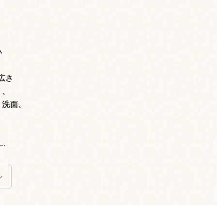
い
広さ
く、
、洗面、
.