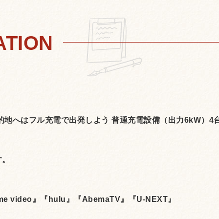
的地へはフル充電で出発しよう 普通充電設備（出力6kW）4
す。
ime video』『hulu』『AbemaTV』『U-NEXT』