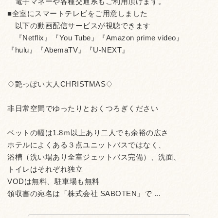
電子マネーや各種交通系もご利用頂けます。
■全室にスマートテレビをご用意しました
以下の動画配信サービスが視聴できます
『Netflix』『You Tube』『Amazon prime video』
『hulu』『AbemaTV』『U-NEXT』
♢艶っぽい大人CHRISTMAS♢
非日常空間でゆったりとおくつろぎください
ベットの幅は1.8ｍ以上あり二人でも余裕の広さ
ホテルによくある３点ユニットバスではなく、
浴槽（洗い場あり全室ジェットバス完備）、洗面、
トイレはそれぞれ独立
VODは無料、駐車場も無料
領収書の宛名は「株式会社 SABOTEN」で ...