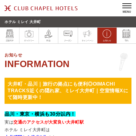
MENU
ホテル ミレイ 大井町
店舗TOP
ギャラリー
料金
クーポン
キャンペーン
お知らせ
予約
お知らせ
大井町・品川｜旅行の拠点にも便利◎OIMACHI
TRACKS近くの隠れ家、ミレイ大井町｜空室情報Xに
て随時更新中！
品川・東京・横浜も30分以内！
実は
交通のアクセスが大変良い大井町駅
ホテル ミレイ大井町は