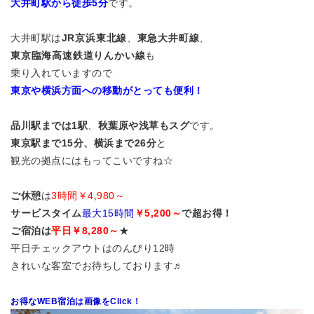
大井町駅から徒歩5分
です。
大井町駅は
JR京浜東北線
、
東急大井町線
、
東京臨海高速鉄道りんかい線
も
乗り入れていますので
東京や横浜方面への移動がとっても便利！
品川駅までは1駅
、
秋葉原や浅草もスグ
です。
東京駅まで15分、横浜まで26分
と
観光の拠点にはもってこいですね☆
ご休憩
は
3時間￥4,980～
サービスタイム
最大15時間
￥5,200～
で超お得！
ご宿泊は
平日￥8,280～
★
平日チェックアウトはのんびり12時
きれいな客室でお待ちしております♬
お得なWEB宿泊は画像をClick！