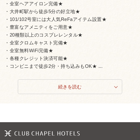
・全室ヘアアイロン完備★
・大井町駅から徒歩5分の好立地★
・101/102号室には大人気ReFaアイテム設置★
・豊富なアメニティをご用意★
・20種類以上のコスプレレンタル★
・全室クロムキャスト完備★
・全室無料WiFi完備★
・各種クレジット決済可能★
・コンビニまで徒歩2分・持ち込みもOK★ ...
続きを読む