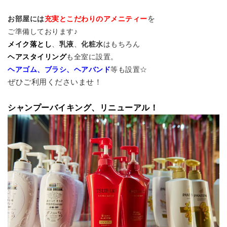
を
お部屋には
充実とこだわりのアメニティー
ご準備しております♪
メイク落とし
、
乳液
、
化粧水
はもちろん
ヘアスタイリング
も全室に設置。
ヘアゴム、ブラシ、ヘアバンド
等も設置
☆
ぜひご利用くださいませ！
シャンプーバイキング、リニューアル！