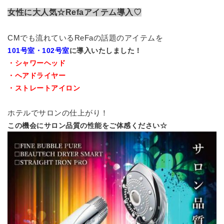
女性に大人気☆Refaアイテム導入♡
CMでも流れているReFaの話題のアイテムを
101号室・102号室
に導入いたしました！
・
シャワーヘッド
・ヘアドライヤー
・ストレートアイロン
ホテルでサロンの仕上がり！
この機会にサロン品質の性能をご体感ください☆