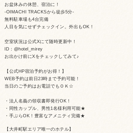
お盆休みの休憩、宿泊に！
-OIMACHI TRACKSから徒歩5分-
無料駐車場も4台完備
人目を気にせずチェックイン。外出もOK！
空室状況は公式Xにて随時更新中！
ID：@hotel_mirey
お出かけ前にXをチェックしてみて♪
【公式HP宿泊予約がお得！】
WEB予約は前日23時まで予約可能！
当日のご予約はお電話でもＯＫ☆
・法人名義の領収書即発行OK！
・同性カップル、男性1名様利用可能★
・手ぶらOK！豊富なアメニティ完備★
【大井町駅エリア唯一のホテル】