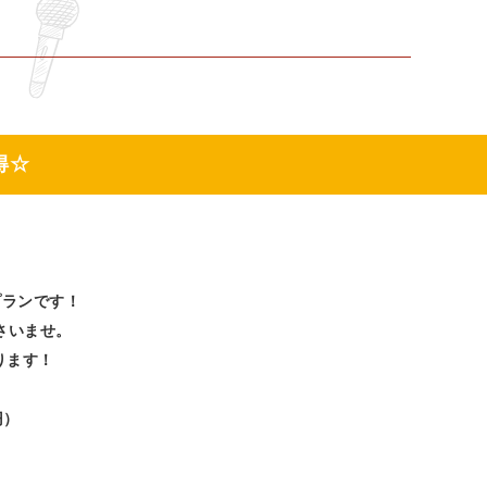
得☆
プランです！
さいませ。
ります！
円）