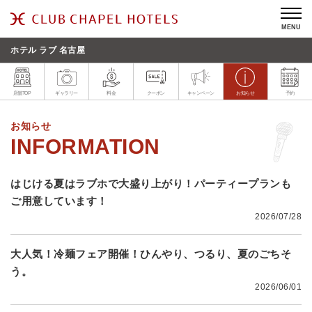
MENU
ホテル ラブ 名古屋
店舗TOP
ギャラリー
料金
クーポン
キャンペーン
お知らせ
予約
お知らせ
はじける夏はラブホで大盛り上がり！パーティープランも
ご用意しています！
2026/07/28
大人気！冷麺フェア開催！ひんやり、つるり、夏のごちそ
う。
2026/06/01