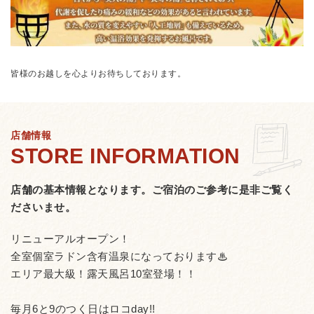
皆様のお越しを心よりお待ちしております。
店舗情報
店舗の基本情報となります。
ご宿泊のご参考に是非ご覧く
ださいませ。
リニューアルオープン！
全室個室ラドン含有温泉になっております♨
エリア最大級！露天風呂10室登場！！
毎月6と9のつく日はロコday!!