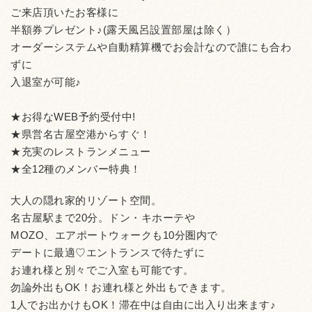
ご来店頂いたお客様に
半額券プレゼント♪(露天風呂設置部屋は除く）
オーダーシステムや自動精算機でお会計なので誰にも合わ
ずに
入退室が可能♪
★お得なWEB予約受付中!
★県営名古屋空港からすぐ！
★充実のレストランメニュー
★全12種のメンバー特典！
大人の隠れ家的リゾート空間。
名古屋駅まで20分。ドン・キホーテや
MOZO、エアポートウォークも10分圏内で
デートに最適♡エントランスで待たずに
お連れ様と別々でご入室も可能です。
勿論外出もOK！お連れ様と外出もできます。
1人でお出かけもOK！滞在中は自由に出入り出来ます♪