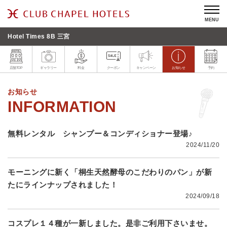
MENU
Hotel Times 8B 三宮
店舗TOP
ギャラリー
料金
クーポン
キャンペーン
お知らせ
予約
お知らせ
無料レンタル シャンプー＆コンディショナー登場♪
2024/11/20
モーニングに新く「桐生天然酵母のこだわりのパン」が新
たにラインナップされました！
2024/09/18
コスプレ１４種が一新しました。是非ご利用下さいませ。