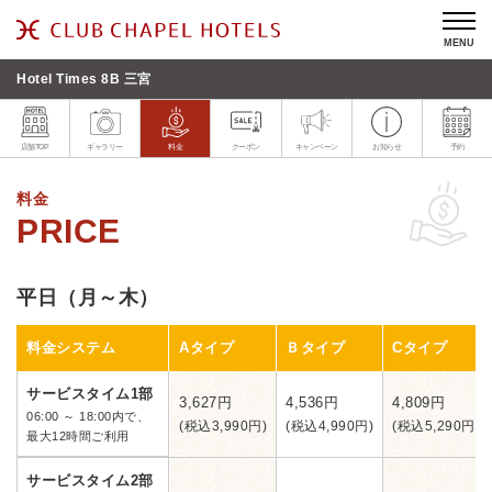
MENU
Hotel Times 8B 三宮
店舗TOP
ギャラリー
料金
クーポン
キャンペーン
お知らせ
予約
料金
平日（月～木）
料金システム
Aタイプ
Ｂタイプ
Cタイプ
サービスタイム1部
3,627円
4,536円
4,809円
06:00 ～ 18:00内で、
(税込3,990円)
(税込4,990円)
(税込5,290円)
最大12時間ご利用
サービスタイム2部