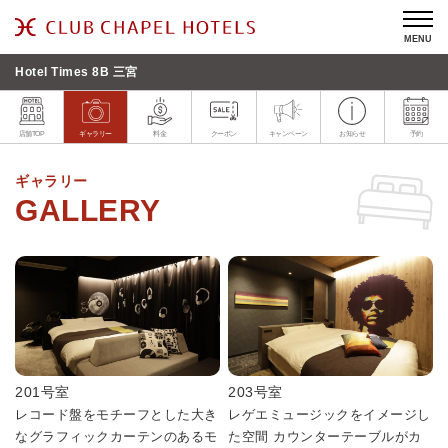
MENU
Hotel Times 8B 三宮
店舗TOP
ギャラリー
料金
クーポン
キャンペーン
お知らせ
予約
ギャラリー
201号室
203号室
レコード盤をモチーフとした大き
レゲエミュージックをイメージし
なグラフィックカーテンのあるモ
た空間 カウンターテーブルがカ