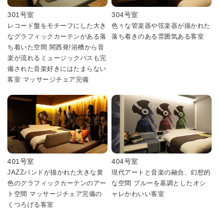
301号室
304号室
レコード盤をモチーフにした大き
色々な管楽器や弦楽器が描かれた
なグラフィックカーテンがある落
落ち着きのある雰囲気ある客室
ち着いた空間 関西発!浴槽から音
楽が流れるミュージックバスも完
備された音楽好きにはたまらない
客室 マッサージチェア完備
401号室
404号室
JAZZバンドが描かれた大きな黄
現代アートと音楽の融合、幻想的
色のグラフィックカーテンのアー
な空間 ブルーを基調としたオシ
ト空間 マッサージチェア完備の
ャレかわいい客室
くつろげる客室