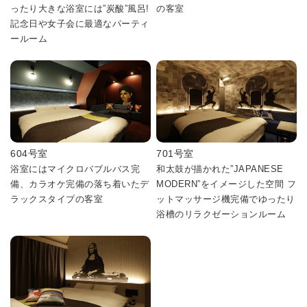
ったり大きな浴室には”炭酸”風呂!
の客室
記念日や女子会に最適なパーティ
ールーム
604号室
701号室
浴室にはマイクロバブルバス完
和太鼓が描かれた”JAPANESE
備、カラオケ完備の落ち着いたデ
MODERN”をイメージした空間 フ
ラックスタイプの客室
ットマッサージ機完備でゆったり
浴槽のリラクゼーションルーム