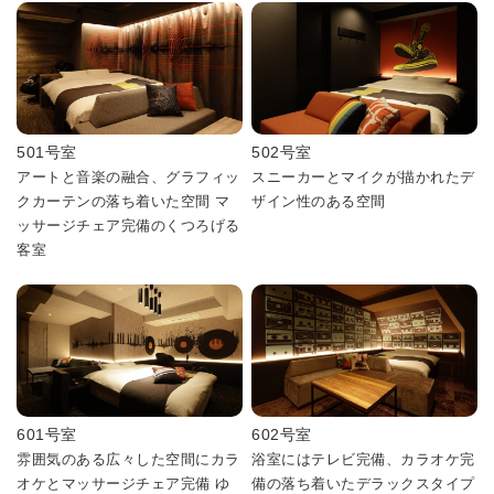
501号室
502号室
アートと音楽の融合、グラフィッ
スニーカーとマイクが描かれたデ
クカーテンの落ち着いた空間 マ
ザイン性のある空間
ッサージチェア完備のくつろげる
客室
601号室
602号室
雰囲気のある広々した空間にカラ
浴室にはテレビ完備、カラオケ完
オケとマッサージチェア完備 ゆ
備の落ち着いたデラックスタイプ