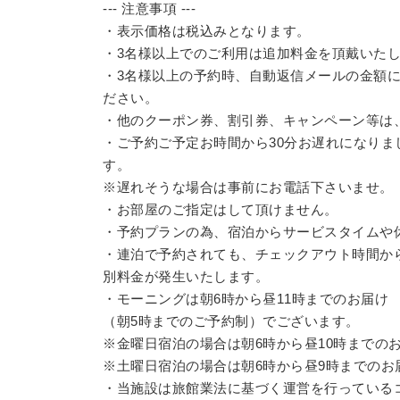
--- 注意事項 ---
・表示価格は税込みとなります。
・3名様以上でのご利用は追加料金を頂戴いたしま
・3名様以上の予約時、自動返信メールの金額
ださい。
・他のクーポン券、割引券、キャンペーン等は
・ご予約ご予定お時間から30分お遅れになり
す。
※遅れそうな場合は事前にお電話下さいませ。
・お部屋のご指定はして頂けません。
・予約プランの為、宿泊からサービスタイムや
・連泊で予約されても、チェックアウト時間か
別料金が発生いたします。
・モーニングは朝6時から昼11時までのお届け
（朝5時までのご予約制）でございます。
※金曜日宿泊の場合は朝6時から昼10時までの
※土曜日宿泊の場合は朝6時から昼9時までのお
・当施設は旅館業法に基づく運営を行っている