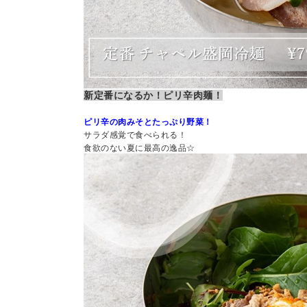
新定番になるか！ピリ辛肉麺！
ピリ辛の肉みそとたっぷり野菜！
サラダ感覚で食べられる！
食欲のない夏に最高の逸品☆