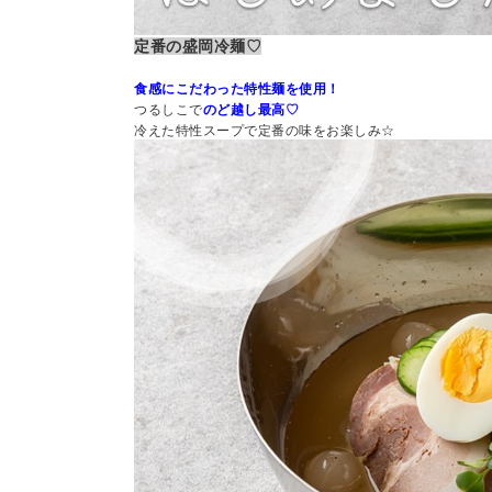
定番の盛岡冷麺♡
食感にこだわった特性麺を使用！
つるしこで
のど越し最高
♡
冷えた特性スープで定番の味をお楽しみ☆