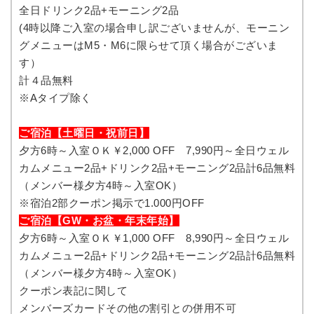
全日ドリンク2品+モーニング2品
(4時以降ご入室の場合申し訳ございませんが、モーニン
グメニューはM5・M6に限らせて頂く場合がございま
す）
計４品無料
※Aタイプ除く
ご宿泊【土曜日・祝前日】
夕方6時～入室ＯＫ￥2,000 OFF 7,990円～全日ウェル
カムメニュー2品+ドリンク2品+モーニング2品計6品無料
（メンバー様夕方4時～入室OK）
※宿泊2部クーポン掲示で1.000円OFF
ご宿泊【GW・お盆・年末年始】
夕方6時～入室ＯＫ￥1,000 OFF 8,990円～全日ウェル
カムメニュー2品+ドリンク2品+モーニング2品計6品無料
（メンバー様夕方4時～入室OK）
クーポン表記に関して
メンバーズカードその他の割引との併用不可