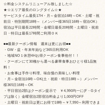
☆料金システムリニューアル致しました☆
★☆エリア最長のロングタイム☆★
サービスタイム最長17H・月～金宿泊16時～OK・土曜・祝
前日・特別期間18時～（メンバー様365日16時～宿泊OK）
宿泊は平日最長22時間・金曜日最長20時間・土曜日・祝前
日・特日は最長17時間ご利用ＯＫ
■■最新クーポン情報 週末は更にお得■■
・GW・盆・年末年始など365日利用OK
・地域NO１休憩4Hお得クーポン食事他付！！
・クーポンにて30種から選べる豪華食事おひとり様1品無
料！
・お食事は手作り料理、味自慢の美味しい料理
・月～金宿泊16時～OK(土・祝前・特日18時～）メンバー
様365日16時～OK
・平日宿泊2部はクーポン提示で ￥4,990均一に(F・Gタイ
プは除く）金曜宿泊2部宿泊料金より1,000円OFF
・土曜日・祝前日は更にお得で18時～￥7,990～利用できま