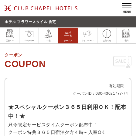
MENU
ホテル フラワースタイル 香芝
店舗TOP
ギャラリー
料金
クーポン
キャンペーン
お知らせ
予約
クーポン
有効期限：
クーポンID：030-43021777-74
★スペシャルクーポン３６５日利用ＯＫ！配布
中！★
只今限定サービスタイムクーポン配布中！
クーポン特典３６５日宿泊夕方４時～入室OK