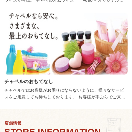
ライスが登場。 チャペルオムライス ¥690 ~ オリジナルカ
レー ¥590 ~ サイコロステーキプレート ¥890
ソース豚かつプレート ¥890 ローストビーフプ
レート ¥990 生ハンバーグプレート
¥790 サーロインステーキプレート ¥990
サイコロステーキ ¥890 海老フ
ライ&蟹クリームコロッケ ¥890 生ハンバーグ ¥690
サイコロ・ステーキ ¥790 チキンステーキ
¥590 フルグリル ¥2,300 4種のチーズのカルボ
ナーラ ¥890 旨辛カレーソーススパゲッティ
¥690 濃厚トマトクリームスパゲッティ ¥790 じっくり煮
込んだミートソーススパゲッティ ¥590 昔懐かしのナポリタ
チャペルのおもてなし
ン ¥590 クラムチャウダースパゲッティ ¥790
ミックスミートマルゲリータ ¥790 カレーピッ
チャペルではお客様がお困りにならないように、様々なサービ
ツァ ¥790 4種のチーズとグリルチキンのピッツァ ¥790
スをご用意してお待ちしております。 お客様が手ぶらでご来店
海老とアボカドの濃厚クリームピッツァ ¥790 ハーフ&ハー
されても、安心してご利用いただくことができます。
フ ピッツァ ¥790 シーザーサラダ ¥490
海老とアボカドのサラダ ¥590 ローストビーフ
とミックスビーンズのサラダ ¥590 ジャンキーフ
店舗情報
ライドポテト ¥290 こだわりの唐揚げ 1個