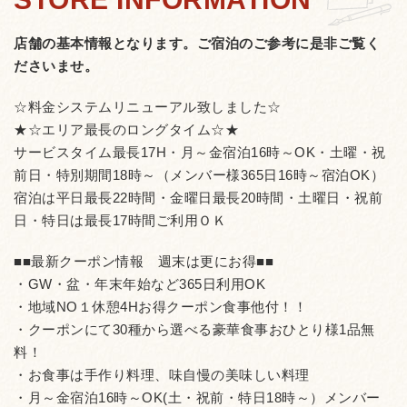
¥80 骨なし手羽先の唐揚げ 1本 ¥120 ぐるぐる
渦巻きソーセージ ¥690 豚かつサンド ¥690
店舗の基本情報となります。
ご宿泊のご参考に是非ご覧く
チャペル・ハンバーガー ¥890 ポテトとベーコ
ださいませ。
ンのチーズ焼き ¥490 デニッシュパン はちみつバニラ
¥890 デニッシュパン はちみつチョコ ¥890 デニッシ
☆料金システムリニューアル致しました☆
ュパン はちみつベリー ¥890 厚釜焼きパンケ
★☆エリア最長のロングタイム☆★
ーキ ¥490 甘酸っぱいベリーベリーのパフェ ¥590 シチ
サービスタイム最長17H・月～金宿泊16時～OK・土曜・祝
リア風アイスチーズケーキのパフェ ¥590 ほろにがフォンダ
前日・特別期間18時～（メンバー様365日16時～宿泊OK）
ンショコラのパフェ ¥590
宿泊は平日最長22時間・金曜日最長20時間・土曜日・祝前
日・特日は最長17時間ご利用ＯＫ
■■最新クーポン情報 週末は更にお得■■
・GW・盆・年末年始など365日利用OK
・地域NO１休憩4Hお得クーポン食事他付！！
・クーポンにて30種から選べる豪華食事おひとり様1品無
料！
・お食事は手作り料理、味自慢の美味しい料理
・月～金宿泊16時～OK(土・祝前・特日18時～）メンバー