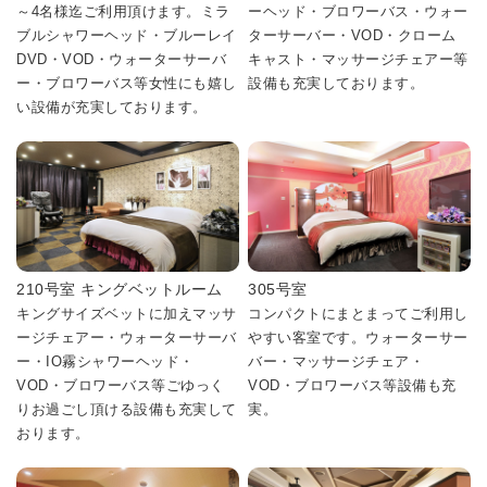
～4名様迄ご利用頂けます。ミラ
ーヘッド・ブロワーバス・ウォー
ブルシャワーヘッド・ブルーレイ
ターサーバー・VOD・クローム
DVD・VOD・ウォーターサーバ
キャスト・マッサージチェアー等
ー・ブロワーバス等女性にも嬉し
設備も充実しております。
い設備が充実しております。
210号室 キングベットルーム
305号室
キングサイズベットに加えマッサ
コンパクトにまとまってご利用し
ージチェアー・ウォーターサーバ
やすい客室です。ウォーターサー
ー・IO霧シャワーヘッド・
バー・マッサージチェア・
VOD・ブロワーバス等ごゆっく
VOD・ブロワーバス等設備も充
りお過ごし頂ける設備も充実して
実。
おります。