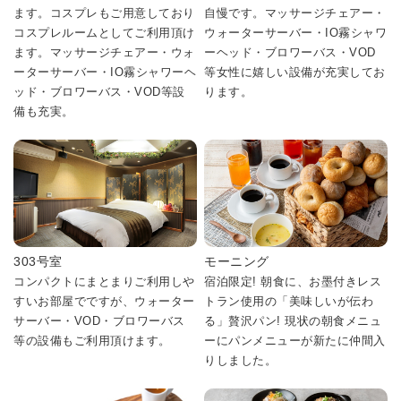
ます。コスプレもご用意しており
自慢です。マッサージチェアー・
コスプレルームとしてご利用頂け
ウォーターサーバー・IO霧シャワ
ます。マッサージチェアー・ウォ
ーヘッド・ブロワーバス・VOD
ーターサーバー・IO霧シャワーヘ
等女性に嬉しい設備が充実してお
ッド・ブロワーバス・VOD等設
ります。
備も充実。
303号室
モーニング
コンパクトにまとまりご利用しや
宿泊限定! 朝食に、お墨付きレス
すいお部屋でですが、ウォーター
トラン使用の「美味しいが伝わ
サーバー・VOD・ブロワーバス
る」贅沢パン! 現状の朝食メニュ
等の設備もご利用頂けます。
ーにパンメニューが新たに仲間入
りしました。