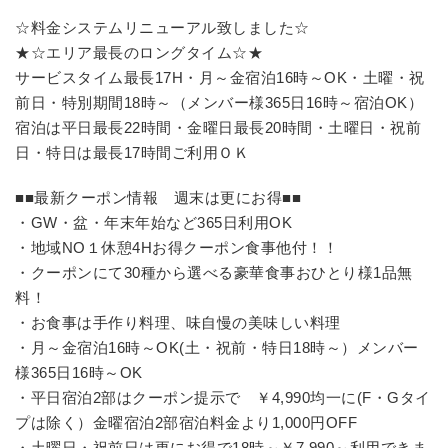
☆料金システムリニューアル致しました☆
★☆エリア最長のロングタイム☆★
サービスタイム最長17H・月～金宿泊16時～OK・土曜・祝
前日・特別期間18時～（メンバー様365日16時～宿泊OK）
宿泊は平日最長22時間・金曜日最長20時間・土曜日・祝前
日・特日は最長17時間ご利用ＯＫ
■■最新クーポン情報 週末は更にお得■■
・GW・盆・年末年始など365日利用OK
・地域NO１休憩4Hお得クーポン食事他付！！
・クーポンにて30種から選べる豪華食事おひとり様1品無
料！
・お食事は手作り料理、味自慢の美味しい料理
・月～金宿泊16時～OK(土・祝前・特日18時～）メンバー
様365日16時～OK
・平日宿泊2部はクーポン提示で ￥4,990均一に(F・Gタイ
プは除く）金曜宿泊2部宿泊料金より1,000円OFF
・土曜日・祝前日は更にお得で18時～￥7,990～利用できま