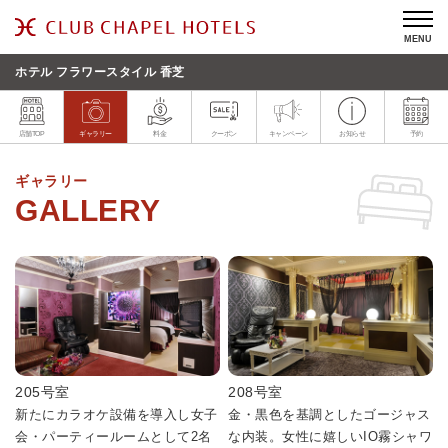
MENU
ホテル フラワースタイル 香芝
店舗TOP
ギャラリー
料金
クーポン
キャンペーン
お知らせ
予約
ギャラリー
205号室
208号室
新たにカラオケ設備を導入し女子
金・黒色を基調としたゴージャス
会・パーティールームとして2名
な内装。女性に嬉しいIO霧シャワ