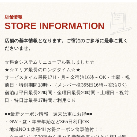
店舗情報
店舗の基本情報となります。
ご宿泊のご参考に是非ご覧く
ださいませ。
☆料金システムリニューアル致しました☆
★☆エリア最長のロングタイム☆★
サービスタイム最長17H・月～金宿泊16時～OK・土曜・祝
前日・特別期間18時～（メンバー様365日16時～宿泊OK）
宿泊は平日最長22時間・金曜日最長20時間・土曜日・祝前
日・特日は最長17時間ご利用ＯＫ
■■最新クーポン情報 週末は更にお得■■
・GW・盆・年末年始など365日利用OK
・地域NO１休憩4Hお得クーポン食事他付！！
・クーポンにて30種から選べる豪華食事おひとり様1品無