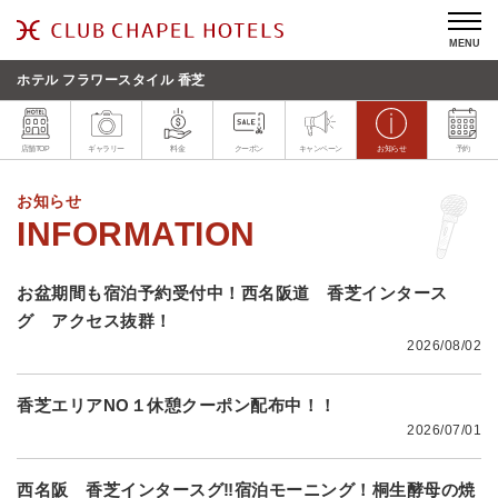
MENU
ホテル フラワースタイル 香芝
店舗TOP
ギャラリー
料金
クーポン
キャンペーン
お知らせ
予約
お知らせ
お盆期間も宿泊予約受付中！西名阪道 香芝インタース
グ アクセス抜群！
2026/08/02
香芝エリアNO１休憩クーポン配布中！！
2026/07/01
西名阪 香芝インタースグ‼宿泊モーニング！桐生酵母の焼