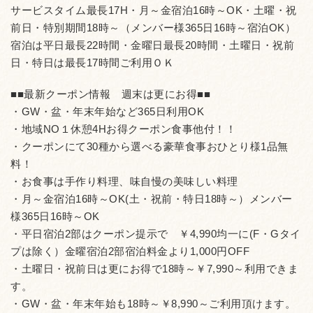
サービスタイム最長17H・月～金宿泊16時～OK・土曜・祝
前日・特別期間18時～（メンバー様365日16時～宿泊OK）
宿泊は平日最長22時間・金曜日最長20時間・土曜日・祝前
日・特日は最長17時間ご利用ＯＫ
■■最新クーポン情報 週末は更にお得■■
・GW・盆・年末年始など365日利用OK
・地域NO１休憩4Hお得クーポン食事他付！！
・クーポンにて30種から選べる豪華食事おひとり様1品無
料！
・お食事は手作り料理、味自慢の美味しい料理
・月～金宿泊16時～OK(土・祝前・特日18時～）メンバー
様365日16時～OK
・平日宿泊2部はクーポン提示で ￥4,990均一に(F・Gタイ
プは除く）金曜宿泊2部宿泊料金より1,000円OFF
・土曜日・祝前日は更にお得で18時～￥7,990～利用できま
す。
・GW・盆・年末年始も18時～￥8,990～ご利用頂けます。